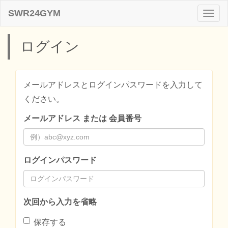
SWR24GYM
Togg
navig
ログイン
メールアドレスとログインパスワードを入力して
ください。
メールアドレス または 会員番号
ログインパスワード
次回から入力を省略
保存する